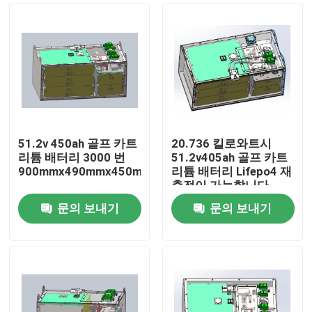
51.2v 450ah 골프 카트
20.736 킬로와트시
리튬 배터리 3000 번
51.2v405ah 골프 카트
900mmx490mmx450mm
리튬 배터리 Lifepo4 재
충전이 가능합니다
문의 보내기
문의 보내기
집
제품
우리에 대하여