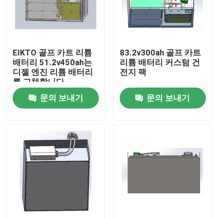
공장 여행
EIKTO 골프 카트 리튬
83.2v300ah 골프 카트
품질 관리
배터리 51.2v450ah는
리튬 배터리 커스텀 건
디젤 엔진 리튬 배터리
전지 팩
를 교체합니다
연락주세요
문의 보내기
문의 보내기
인용문을 요구하세요
지게차 리튬 배터리
요트 리튬 배터리
에너지 저장 리튬 배터리