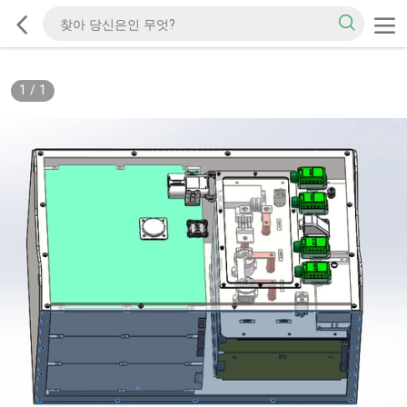
1
/
1