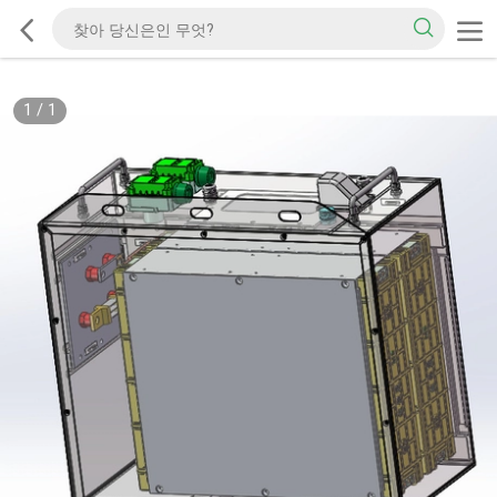
1
/
1