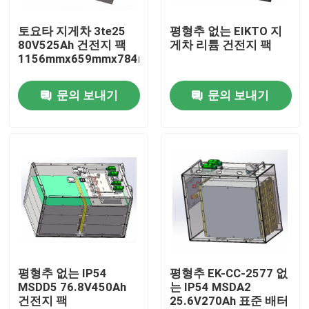
토요타 지게차 3te25
평형추 없는 EIKTO 지
공장 여행
80V525Ah 건전지 팩
게차 리튬 건전지 팩
1156mmx659mmx784mm
품질 관리
문의 보내기
문의 보내기
연락주세요
인용문을 요구하세요
지게차 리튬 배터리
요트 리튬 배터리
평형추 없는 IP54
평형추 EK-CC-2577 없
MSDD5 76.8V450Ah
는 IP54 MSDA2
건전지 팩
25.6V270Ah 표준 배터
에너지 저장 리튬 배터리