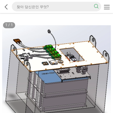
1
/
1