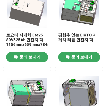
공장 여행
품질 관리
토요타 지게차 3te25
평형추 없는 EIKTO 지
80V525Ah 건전지 팩
게차 리튬 건전지 팩
연락주세요
1156mmx659mmx784mm
문의 보내기
문의 보내기
인용문을 요구하세요
지게차 리튬 배터리
요트 리튬 배터리
에너지 저장 리튬 배터리