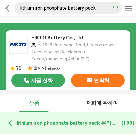
EIKTO Battery Co.,Ltd.
NO.998 Baocheng Road, Economic and
Technological Development
Zones,Xuancheng,Anhui.,중국
5.0
확인된 공급자
지금 전화
연락처
상품
저희에 관하여
lithium iron phosphate battery pack 온라인 제조
(100)