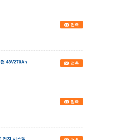
접촉
 48V270Ah
접촉
접촉
이온 전지 시스템