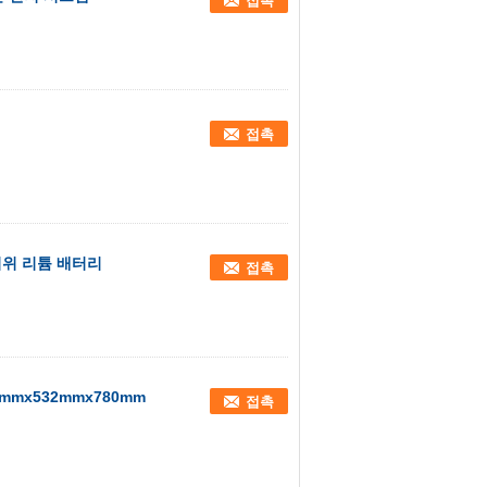
접촉
접촉
 지위 리튬 배터리
접촉
mmx532mmx780mm
접촉