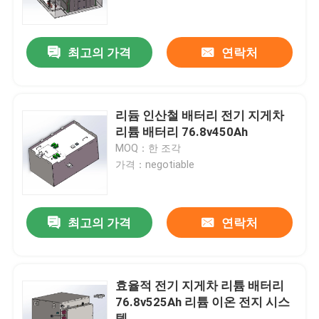
공장 여행
최고의 가격
연락처
품질 관리
리듐 인산철 배터리 전기 지게차
연락주세요
리튬 배터리 76.8v450Ah
MOQ：한 조각
가격：negotiable
인용문을 요구하세요
지게차 리튬 배터리
최고의 가격
연락처
요트 리튬 배터리
효율적 전기 지게차 리튬 배터리
76.8v525Ah 리튬 이온 전지 시스
에너지 저장 리튬 배터리
템