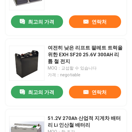
공장 여행
최고의 가격
연락처
품질 관리
여전히 낮은 리프트 팔레트 트럭을
연락주세요
위한 EXH SF20 25.6V 300AH 리
튬 철 전지
MOQ：교섭할 수 있습니다
인용문을 요구하세요
가격：negotiable
지게차 리튬 배터리
최고의 가격
연락처
요트 리튬 배터리
51.2V 270Ah 산업적 지게차 배터
리 Li 인산철 배터리
에너지 저장 리튬 배터리
MOQ：한 조각