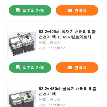
최고의 가격
연락처
83.2v405ah 적재기 배터리 리튬
건전지 팩 33.696 킬로와트시
MOQ：한 조각
가격：negotiable
최고의 가격
연락처
집
83.2v 450ah 굴삭기 배터리 리튬
제품
건전지 팩
MOQ：한 조각
우리에 대하여
가격：negotiable